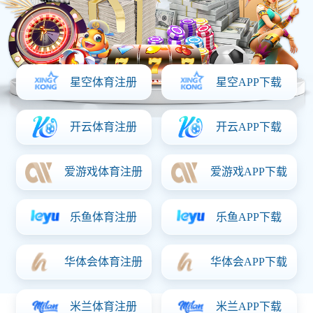
互动社区
聚集热爱体育的用户群体，共享观点与激情。
数据洞察
全维度数据支持，辅助理解赛事走势。