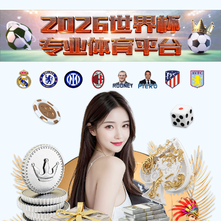
立即注册
米兰官方网站 App 功能亮点
随时随地，掌握米兰官方网站精彩赛事脉动
极速比分
赛事进程秒速刷新，第一时间获取比分动态。